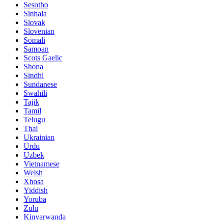
Sesotho
Sinhala
Slovak
Slovenian
Somali
Samoan
Scots Gaelic
Shona
Sindhi
Sundanese
Swahili
Tajik
Tamil
Telugu
Thai
Ukrainian
Urdu
Uzbek
Vietnamese
Welsh
Xhosa
Yiddish
Yoruba
Zulu
Kinyarwanda