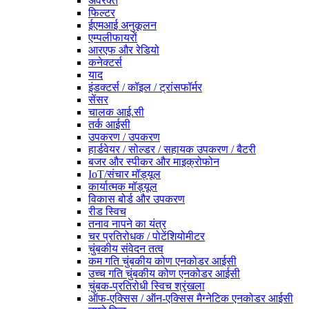
अवरक्त
फिल्टर
ईएमआई अनुकूलन
एम्पलीफायरों
आरएफ और रेडियो
कनेक्टर्स
याद
इंडक्टर्स / कॉइल / ट्रांसफॉर्मर
सेंसर
चालक आई.सी
तर्क आईसी
उपकरण / उपकरण
हार्डवेयर / सोल्डर / सहायक उपकरण / बैटरी
बजर और स्पीकर और माइक्रोफोन
IoT/संचार मॉड्यूल
कार्यात्मक मॉड्यूल
विकास बोर्ड और उपकरण
रीड स्विच
तनाव नापने का यंत्र
चर प्रतिरोधक / पोटेंशियोमीटर
चुंबकीय संवेदन तत्व
कम गति चुंबकीय कोण एनकोडर आईसी
उच्च गति चुंबकीय कोण एनकोडर आईसी
चुंबक-प्रतिरोधी स्विच श्रृंखला
ऑफ-एक्सिस / ऑन-एक्सिस मैग्नेटिक एनकोडर आईसी