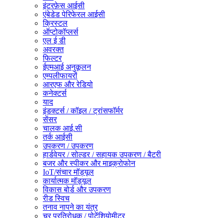
इंटरफ़ेस आईसी
एंबेडेड पेरिफेरल आईसी
क्रिस्टल
ऑप्टोकॉप्लर्स
एल ई डी
अवरक्त
फिल्टर
ईएमआई अनुकूलन
एम्पलीफायरों
आरएफ और रेडियो
कनेक्टर्स
याद
इंडक्टर्स / कॉइल / ट्रांसफॉर्मर
सेंसर
चालक आई.सी
तर्क आईसी
उपकरण / उपकरण
हार्डवेयर / सोल्डर / सहायक उपकरण / बैटरी
बजर और स्पीकर और माइक्रोफोन
IoT/संचार मॉड्यूल
कार्यात्मक मॉड्यूल
विकास बोर्ड और उपकरण
रीड स्विच
तनाव नापने का यंत्र
चर प्रतिरोधक / पोटेंशियोमीटर