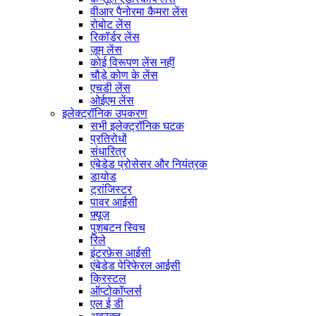
वीआर पैनोरमा कैमरा लेंस
रोबोट लेंस
रिकॉर्डर लेंस
ज़ूम लेंस
कोई विरूपण लेंस नहीं
चौड़े कोण के लेंस
एचडी लेंस
ओईएम लेंस
इलेक्ट्रॉनिक उपकरण
सभी इलेक्ट्रॉनिक घटक
प्रतिरोधों
संधारित्र
एंबेडेड प्रोसेसर और नियंत्रक
डायोड
ट्रांजिस्टर
पावर आईसी
फ़्यूज़
पुशबटन स्विच
रिले
इंटरफ़ेस आईसी
एंबेडेड पेरिफेरल आईसी
क्रिस्टल
ऑप्टोकॉप्लर्स
एल ई डी