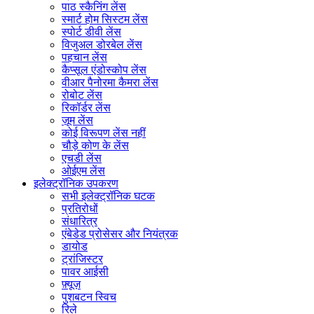
पाठ स्कैनिंग लेंस
स्मार्ट होम सिस्टम लेंस
स्पोर्ट डीवी लेंस
विजुअल डोरबेल लेंस
पहचान लेंस
कैप्सूल एंडोस्कोप लेंस
वीआर पैनोरमा कैमरा लेंस
रोबोट लेंस
रिकॉर्डर लेंस
ज़ूम लेंस
कोई विरूपण लेंस नहीं
चौड़े कोण के लेंस
एचडी लेंस
ओईएम लेंस
इलेक्ट्रॉनिक उपकरण
सभी इलेक्ट्रॉनिक घटक
प्रतिरोधों
संधारित्र
एंबेडेड प्रोसेसर और नियंत्रक
डायोड
ट्रांजिस्टर
पावर आईसी
फ़्यूज़
पुशबटन स्विच
रिले