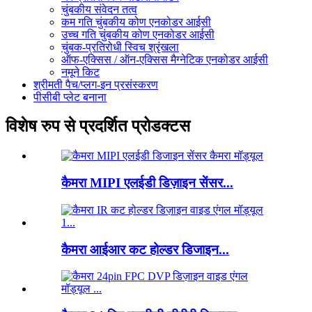
चुंबकीय संवेदन तत्व
कम गति चुंबकीय कोण एनकोडर आईसी
उच्च गति चुंबकीय कोण एनकोडर आईसी
चुंबक-प्रतिरोधी स्विच श्रृंखला
ऑफ-एक्सिस / ऑन-एक्सिस मैग्नेटिक एनकोडर आईसी
नमूने किट
श्रीमती पैच/प्लग-इन प्रसंस्करण
पीसीबी प्लेट बनाना
विशेष रुप से प्रदर्शित प्रोडक्टस
कैमरा MIPI एलईडी डिज़ाइन सेंसर...
कैमरा आईआर कट होल्डर डिजाइन...