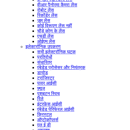
वीआर पैनोरमा कैमरा लेंस
रोबोट लेंस
रिकॉर्डर लेंस
ज़ूम लेंस
कोई विरूपण लेंस नहीं
चौड़े कोण के लेंस
एचडी लेंस
ओईएम लेंस
इलेक्ट्रॉनिक उपकरण
सभी इलेक्ट्रॉनिक घटक
प्रतिरोधों
संधारित्र
एंबेडेड प्रोसेसर और नियंत्रक
डायोड
ट्रांजिस्टर
पावर आईसी
फ़्यूज़
पुशबटन स्विच
रिले
इंटरफ़ेस आईसी
एंबेडेड पेरिफेरल आईसी
क्रिस्टल
ऑप्टोकॉप्लर्स
एल ई डी