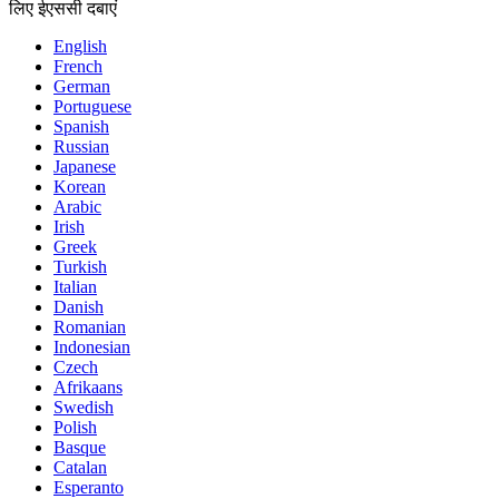
लिए ईएससी दबाएं
English
French
German
Portuguese
Spanish
Russian
Japanese
Korean
Arabic
Irish
Greek
Turkish
Italian
Danish
Romanian
Indonesian
Czech
Afrikaans
Swedish
Polish
Basque
Catalan
Esperanto