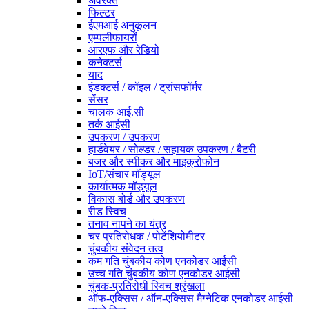
अवरक्त
फिल्टर
ईएमआई अनुकूलन
एम्पलीफायरों
आरएफ और रेडियो
कनेक्टर्स
याद
इंडक्टर्स / कॉइल / ट्रांसफॉर्मर
सेंसर
चालक आई.सी
तर्क आईसी
उपकरण / उपकरण
हार्डवेयर / सोल्डर / सहायक उपकरण / बैटरी
बजर और स्पीकर और माइक्रोफोन
IoT/संचार मॉड्यूल
कार्यात्मक मॉड्यूल
विकास बोर्ड और उपकरण
रीड स्विच
तनाव नापने का यंत्र
चर प्रतिरोधक / पोटेंशियोमीटर
चुंबकीय संवेदन तत्व
कम गति चुंबकीय कोण एनकोडर आईसी
उच्च गति चुंबकीय कोण एनकोडर आईसी
चुंबक-प्रतिरोधी स्विच श्रृंखला
ऑफ-एक्सिस / ऑन-एक्सिस मैग्नेटिक एनकोडर आईसी