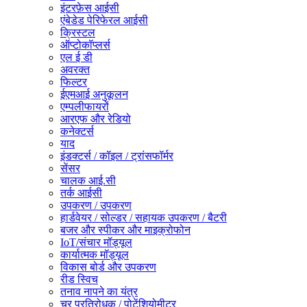
इंटरफ़ेस आईसी
एंबेडेड पेरिफेरल आईसी
क्रिस्टल
ऑप्टोकॉप्लर्स
एल ई डी
अवरक्त
फिल्टर
ईएमआई अनुकूलन
एम्पलीफायरों
आरएफ और रेडियो
कनेक्टर्स
याद
इंडक्टर्स / कॉइल / ट्रांसफॉर्मर
सेंसर
चालक आई.सी
तर्क आईसी
उपकरण / उपकरण
हार्डवेयर / सोल्डर / सहायक उपकरण / बैटरी
बजर और स्पीकर और माइक्रोफोन
IoT/संचार मॉड्यूल
कार्यात्मक मॉड्यूल
विकास बोर्ड और उपकरण
रीड स्विच
तनाव नापने का यंत्र
चर प्रतिरोधक / पोटेंशियोमीटर