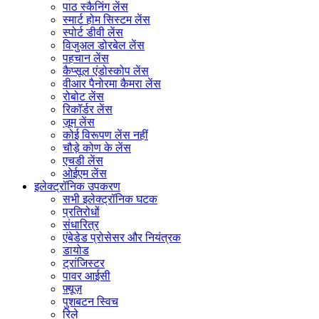
पाठ स्कैनिंग लेंस
स्मार्ट होम सिस्टम लेंस
स्पोर्ट डीवी लेंस
विजुअल डोरबेल लेंस
पहचान लेंस
कैप्सूल एंडोस्कोप लेंस
वीआर पैनोरमा कैमरा लेंस
रोबोट लेंस
रिकॉर्डर लेंस
ज़ूम लेंस
कोई विरूपण लेंस नहीं
चौड़े कोण के लेंस
एचडी लेंस
ओईएम लेंस
इलेक्ट्रॉनिक उपकरण
सभी इलेक्ट्रॉनिक घटक
प्रतिरोधों
संधारित्र
एंबेडेड प्रोसेसर और नियंत्रक
डायोड
ट्रांजिस्टर
पावर आईसी
फ़्यूज़
पुशबटन स्विच
रिले