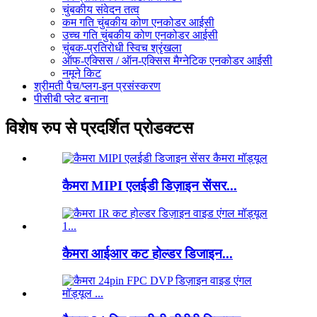
चुंबकीय संवेदन तत्व
कम गति चुंबकीय कोण एनकोडर आईसी
उच्च गति चुंबकीय कोण एनकोडर आईसी
चुंबक-प्रतिरोधी स्विच श्रृंखला
ऑफ-एक्सिस / ऑन-एक्सिस मैग्नेटिक एनकोडर आईसी
नमूने किट
श्रीमती पैच/प्लग-इन प्रसंस्करण
पीसीबी प्लेट बनाना
विशेष रुप से प्रदर्शित प्रोडक्टस
कैमरा MIPI एलईडी डिज़ाइन सेंसर...
कैमरा आईआर कट होल्डर डिजाइन...