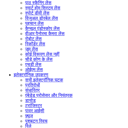
पाठ स्कैनिंग लेंस
स्मार्ट होम सिस्टम लेंस
स्पोर्ट डीवी लेंस
विजुअल डोरबेल लेंस
पहचान लेंस
कैप्सूल एंडोस्कोप लेंस
वीआर पैनोरमा कैमरा लेंस
रोबोट लेंस
रिकॉर्डर लेंस
ज़ूम लेंस
कोई विरूपण लेंस नहीं
चौड़े कोण के लेंस
एचडी लेंस
ओईएम लेंस
इलेक्ट्रॉनिक उपकरण
सभी इलेक्ट्रॉनिक घटक
प्रतिरोधों
संधारित्र
एंबेडेड प्रोसेसर और नियंत्रक
डायोड
ट्रांजिस्टर
पावर आईसी
फ़्यूज़
पुशबटन स्विच
रिले