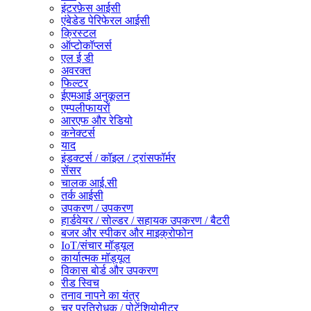
इंटरफ़ेस आईसी
एंबेडेड पेरिफेरल आईसी
क्रिस्टल
ऑप्टोकॉप्लर्स
एल ई डी
अवरक्त
फिल्टर
ईएमआई अनुकूलन
एम्पलीफायरों
आरएफ और रेडियो
कनेक्टर्स
याद
इंडक्टर्स / कॉइल / ट्रांसफॉर्मर
सेंसर
चालक आई.सी
तर्क आईसी
उपकरण / उपकरण
हार्डवेयर / सोल्डर / सहायक उपकरण / बैटरी
बजर और स्पीकर और माइक्रोफोन
IoT/संचार मॉड्यूल
कार्यात्मक मॉड्यूल
विकास बोर्ड और उपकरण
रीड स्विच
तनाव नापने का यंत्र
चर प्रतिरोधक / पोटेंशियोमीटर