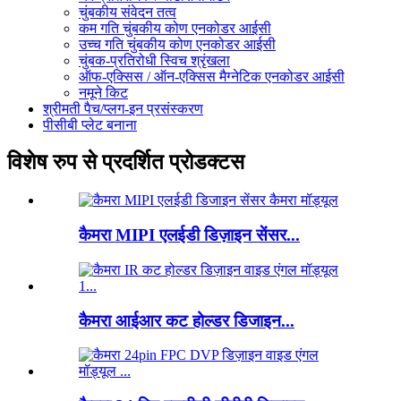
चुंबकीय संवेदन तत्व
कम गति चुंबकीय कोण एनकोडर आईसी
उच्च गति चुंबकीय कोण एनकोडर आईसी
चुंबक-प्रतिरोधी स्विच श्रृंखला
ऑफ-एक्सिस / ऑन-एक्सिस मैग्नेटिक एनकोडर आईसी
नमूने किट
श्रीमती पैच/प्लग-इन प्रसंस्करण
पीसीबी प्लेट बनाना
विशेष रुप से प्रदर्शित प्रोडक्टस
कैमरा MIPI एलईडी डिज़ाइन सेंसर...
कैमरा आईआर कट होल्डर डिजाइन...