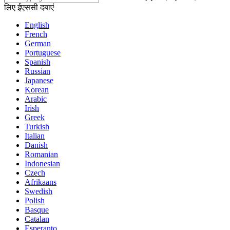
लिए ईएससी दबाएं
English
French
German
Portuguese
Spanish
Russian
Japanese
Korean
Arabic
Irish
Greek
Turkish
Italian
Danish
Romanian
Indonesian
Czech
Afrikaans
Swedish
Polish
Basque
Catalan
Esperanto