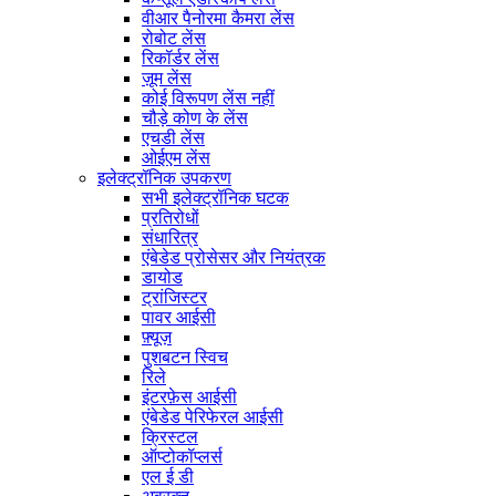
वीआर पैनोरमा कैमरा लेंस
रोबोट लेंस
रिकॉर्डर लेंस
ज़ूम लेंस
कोई विरूपण लेंस नहीं
चौड़े कोण के लेंस
एचडी लेंस
ओईएम लेंस
इलेक्ट्रॉनिक उपकरण
सभी इलेक्ट्रॉनिक घटक
प्रतिरोधों
संधारित्र
एंबेडेड प्रोसेसर और नियंत्रक
डायोड
ट्रांजिस्टर
पावर आईसी
फ़्यूज़
पुशबटन स्विच
रिले
इंटरफ़ेस आईसी
एंबेडेड पेरिफेरल आईसी
क्रिस्टल
ऑप्टोकॉप्लर्स
एल ई डी