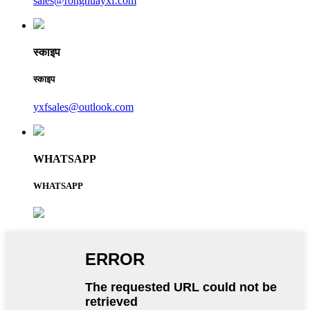
sales@ronghuayxf.com
स्काइप
स्काइप
yxfsales@outlook.com
WHATSAPP
WHATSAPP